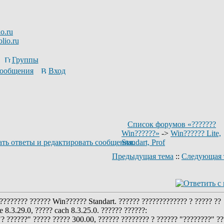
o.ru
lio.ru
Группы
сообщения
Вход
Список форумов «???????
Win??????»
->
Win?????? Lite,
Standart, Prof
Предыдущая тема
::
Следующая 
????????? ?????? Win?????? Standart. ?????? ????????????? ? ????? ??
e 8.3.29.0, ????? cach 8.3.25.0. ?????? ??????:
"? ??????" ????? ????? 300.00, ?????? ???????? ? ?????? "????????" ?