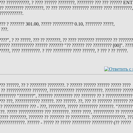
??? ???????????, ? ???? ?????? ????????, ???????? ??? ??? ?????? EN
?? ????????? ?????????, ?? ??? ?????? ???????? ?????? ???? ?????????,
????????????.
??? ? ??????? 301.00, ????? ?????????? 0.10, ???????? ?????,
 ???.
???", ? ?? ?????, ??? ?? ???????, ?? ???? ???????? ???????? ?? ???????
?????? ??????????? ?????? ??????? "?? ?????? ??? ????????? [00]". ???
???, ???? ?????????. ? ??? ????????? ???? ??????, ? ??? ? ?? ?????.
?? ??????, ?? ? ???????? ????????. ? ?????? ?????? ?????? ????? ????
 ?? ???????????? ???????, ???????????? ?????????????. ???????? ?????
????????? "???????", ??????? ????????? ??? ??????? ?? ? ?????????????
??? ???, ???????????? ??????. ??? ??????. ??, ??? ?? ??????? ??????? ?
? ???????????? ??? - ???, ????????, ????? ????????? ???????. "???????
???. ????? ???????????? ??? ????????. ????? ????, ?????????? ?? ?????
???? ????????, ??????? ?? ??????? ?? ?????????. ????????????????, ??
?????????????. ?????? - ????? ?? ????? ????????? ?????????? (?? ?????