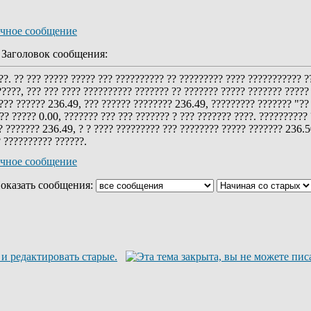
аголовок сообщения:
??. ?? ??? ????? ????? ??? ?????????? ?? ????????? ???? ??????????? ?
?????, ??? ??? ???? ?????????? ??????? ?? ??????? ????? ??????? ?????
??? ?????? 236.49, ??? ?????? ???????? 236.49, ????????? ??????? "?? 
? ????? 0.00, ??????? ??? ??? ??????? ? ??? ??????? ????. ??????????
 ??????? 236.49, ? ? ???? ????????? ??? ???????? ????? ??????? 236.50
? ?????????? ??????.
оказать сообщения: