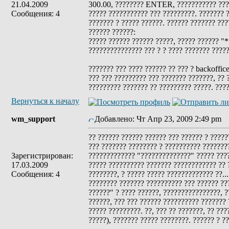
21.04.2009
300.00, ???????? ENTER, ??????????? ???? 
Сообщения: 4
????? ??????????? ??? ?????????. ??????? ?
??????? ? ????? ??????. ?????? ??????? ???
?????? ??????:
????? ?????? ?????? ?????, ????? ?????? "*
??????????????? ??? ? ? ???? ??????? ????? 
??????? ??? ???? ?????? ?? ??? ? backoffic
??? ??? ????????? ??? ??????? ???????, ?? 
????????? ??????? ?? ????????? ?????. ????
Вернуться к началу
wm_support
Добавлено: Чт Апр 23, 2009 2:49 pm
З
?? ?????? ?????? ?????? ??? ?????? ? ?????
??? ??????? ???????? ? ?????????? ????????
Зарегистрирован:
????????????? "??????????????" ????? ????
17.03.2009
????? ?????????? ??????? ???????????? ?? ?
Сообщения: 4
????????, ? ????? ????? ????????????? ??...
???????? ??????? ?????????? ??? ?????? ???
??????" ? ???? ??????, ????????????????, ?
??????, ??? ??? ?????? ?????????? ??????? 
????? ?????????. ??, ??? ?? ???????, ?? ??
?????), ??????? ????? ????????. ?????? ? ??