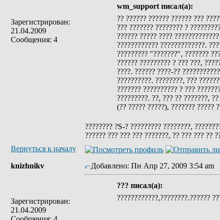
wm_support писал(а):
?? ?????? ?????? ?????? ??? ????
Зарегистрирован:
??? ??????? ???????? ? ?????????
21.04.2009
?????? ????? ???? ????????????? 
Сообщения: 4
???????????? ?????????????. ????
????????? "???????", ??????? ???
?????? ????????? ? ??? ???, ????
????. ?????? ????-?? ???????????
??????????. ????????, ??? ??????
??????? ?????????? ? ??? ???????
?????????. ??, ??? ?? ???????, ?
(?? ????? ?????), ??????? ????? ?
???????? ?S-? ????????? ????????, ????????
?????? ??? ??? ??? ???????, ?? ??? ??? ?? ?
Вернуться к началу
knizhnikv
Добавлено: Пн Апр 27, 2009 3:54 am
??? писал(а):
????????????,????????.?????? ??
Зарегистрирован:
21.04.2009
Сообщения: 4