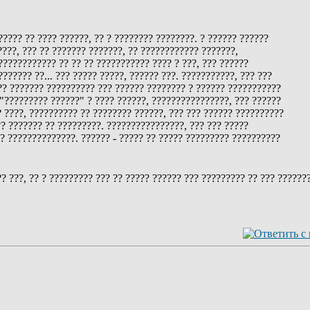
???? ?? ???? ??????, ?? ? ???????? ????????. ? ?????? ??????
???, ??? ?? ??????? ???????, ?? ???????????? ???????,
??????????? ?? ?? ?? ??????????? ???? ? ???, ??? ??????
????? ??... ??? ????? ?????, ?????? ???. ???????????, ??? ???
??? ??????? ?????????? ??? ?????? ???????? ? ?????? ???????????
 "????????? ??????" ? ???? ??????, ????????????????, ??? ??????
? ????, ?????????? ?? ???????? ??????, ??? ??? ?????? ??????????
? ??????? ?? ?????????. ????????????????, ??? ??? ?????
?? ??????????????. ?????? - ????? ?? ????? ????????? ??????????
 ???, ?? ? ????????? ??? ?? ????? ?????? ??? ????????? ?? ??? ???????