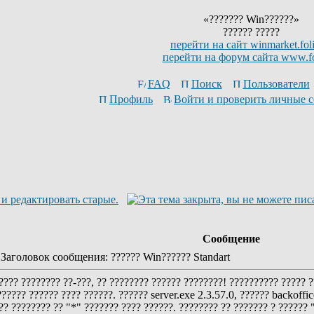
«??????? Win??????»
?????? ?????
перейти на сайт winmarket.foli
перейти на форум сайта www.fo
FAQ
Поиск
Пользователи
Профиль
Войти и проверить личные 
Сообщение
аголовок сообщения: ?????? Win?????? Standart
???? ???????? ??-???, ?? ???????? ?????? ????????! ?????????? ????? 
????? ?????? ???? ??????. ?????? server.exe 2.3.57.0, ?????? backoffic
?? ???????? ?? "*" ??????? ???? ??????. ???????? ?? ??????? ? ?????? 