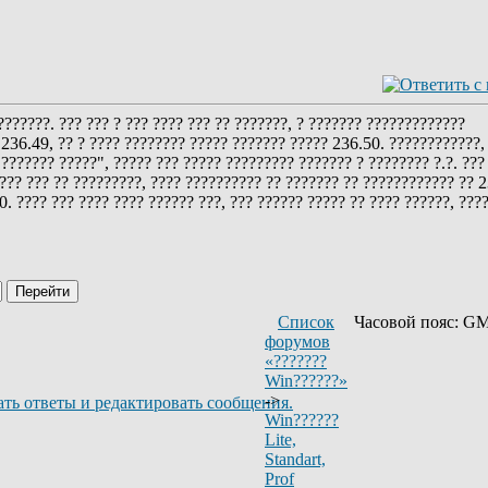
???????. ??? ??? ? ??? ???? ??? ?? ???????, ? ??????? ?????????????
 236.49, ?? ? ???? ???????? ????? ??????? ????? 236.50. ????????????,
??????? ?????", ????? ??? ????? ????????? ??????? ? ???????? ?.?. ???
 ??? ??? ?? ?????????, ???? ?????????? ?? ??????? ?? ???????????? ?? 
. ???? ??? ???? ???? ?????? ???, ??? ?????? ????? ?? ???? ??????, ???
Список
Часовой пояс: GM
форумов
«???????
Win??????»
->
Win??????
Lite,
Standart,
Prof