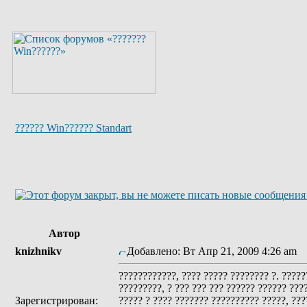
?????? Win?????? Standart
Автор
knizhnikv
Добавлено: Вт Апр 21, 2009 4:26 am
З
????????????, ???? ????? ???????? ?. ?????
?????????, ? ??? ??? ??? ?????? ?????? ????
Зарегистрирован:
????? ? ???? ??????? ?????????? ?????, ???