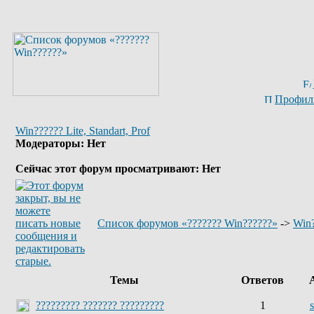
Профил
Win?????? Lite, Standart, Prof
Модераторы: Нет
Сейчас этот форум просматривают: Нет
Список форумов «??????? Win??????»
->
Win?
Темы
Ответов
А
????????? ??????? ?????????
1
s