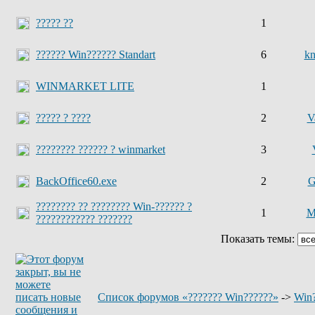
????? ??
1
?????? Win?????? Standart
6
kn
WINMARKET LITE
1
????? ? ????
2
V
???????? ?????? ? winmarket
3
BackOffice60.exe
2
G
???????? ?? ???????? Win-?????? ?
1
M
???????????? ???????
Показать темы:
Список форумов «??????? Win??????»
->
Win?