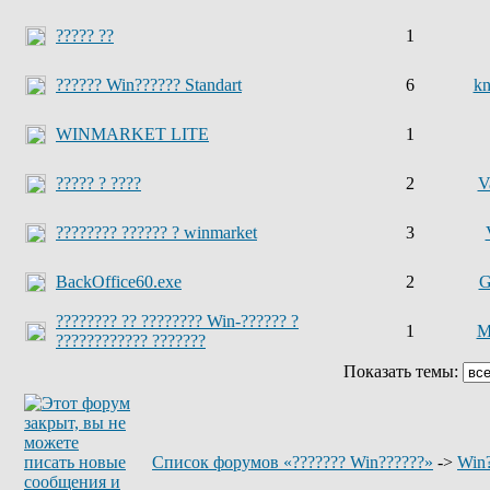
????? ??
1
?????? Win?????? Standart
6
kn
WINMARKET LITE
1
????? ? ????
2
V
???????? ?????? ? winmarket
3
BackOffice60.exe
2
G
???????? ?? ???????? Win-?????? ?
1
M
???????????? ???????
Показать темы:
Список форумов «??????? Win??????»
->
Win?