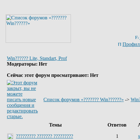
Профил
Win?????? Lite, Standart, Prof
Модераторы: Нет
Сейчас этот форум просматривают: Нет
Список форумов «??????? Win??????»
->
Win?
Темы
Ответов
А
????????? ??????? ?????????
1
s