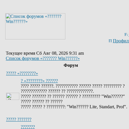
Профил
Текущее время Сб Авг 08, 2026 9:31 am
Список форумов «??????? Win??????»
Форум
????? «????????»
? «????????» ??????
???? ????? ??????. ??????????? ?????? ????? ????????? ?
????????????? ?????? ?? ?????????????.
????? ??????? ?? ?????? ?????? ? ????????? "Win??????"
????? ?????? ?? ??????
????? ????? ? ?????????: "Win?????? Lite, Standart, Prof".
????? ???????
???????