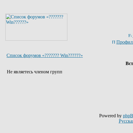
Профил
Список форумов «??????? Win??????»
Вст
Не являетесь членом групп
Powered by
php
Русска